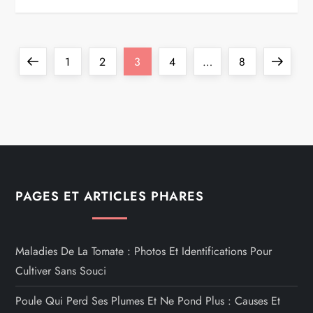
P
Previous
Page
Page
Page
Page
Page
Next
1
2
3
4
…
8
a
page
page
g
i
n
PAGES ET ARTICLES PHARES
a
t
Maladies De La Tomate : Photos Et Identifications Pour
Cultiver Sans Souci
i
Poule Qui Perd Ses Plumes Et Ne Pond Plus : Causes Et