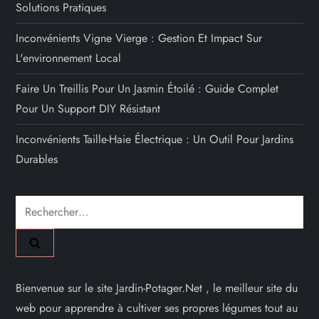
o
Solutions Pratiques
n
Inconvénients Vigne Vierge : Gestion Et Impact Sur
L'environnement Local
d
Faire Un Treillis Pour Un Jasmin Étoilé : Guide Complet
e
Pour Un Support DIY Résistant
s
Inconvénients Taille-Haie Électrique : Un Outil Pour Jardins
Durables
p
u
Rechercher :
b
l
Bienvenue sur le site Jardin-Potager.Net , le meilleur site du
i
web pour apprendre à cultiver ses propres légumes tout au