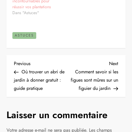
incontournables pour
réussir vos plantations
Dans "Astuces"
ASTUCES
N
Previous
Next
Previous
Next
Post
Post
Où trouver un abri de
Comment savoir si les
a
jardin à donner gratuit :
figues sont mûres sur un
guide pratique
figuier du jardin
v
i
Laisser un commentaire
g
Votre adresse e-mail ne sera pas publiée.
Les champs