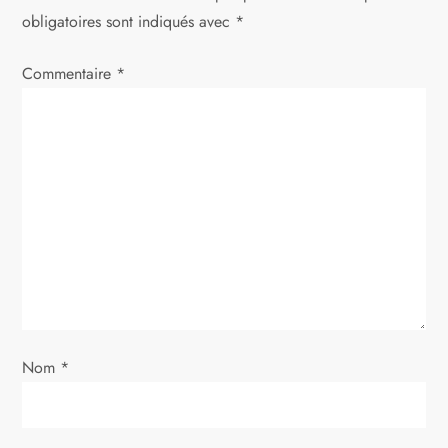
a
obligatoires sont indiqués avec
*
t
Commentaire
*
i
o
n
d
e
l
Nom
*
’
a