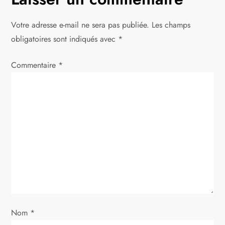
a
Votre adresse e-mail ne sera pas publiée.
Les champs
t
obligatoires sont indiqués avec
*
i
Commentaire
*
o
n
d
e
l
’
Nom
*