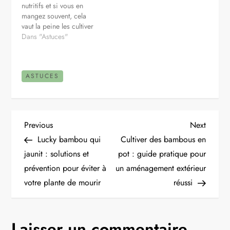
nutritifs et si vous en
mangez souvent, cela
vaut la peine les cultiver
vous-même. Les pommes
Dans "Astuces"
de terre cultivées sont
beaucoup plus
savoureuses que les
ASTUCES
pommes de terre que
vous trouverez dans
l'épicerie. Les mêmes
plantes donneront des
grosses et belles…
N
Previous
Next
Previous
Next
Post
Post
Lucky bambou qui
Cultiver des bambous en
a
jaunit : solutions et
pot : guide pratique pour
prévention pour éviter à
un aménagement extérieur
v
votre plante de mourir
réussi
i
g
Laisser un commentaire