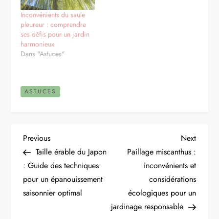
Inconvénients du saule
pleureur : comprendre
ses défis pour un jardin
harmonieux
Dans "Astuces"
ASTUCES
N
Previous
Next
Previous
Next
Post
Post
Taille érable du Japon
Paillage miscanthus :
a
: Guide des techniques
inconvénients et
pour un épanouissement
considérations
v
saisonnier optimal
écologiques pour un
i
jardinage responsable