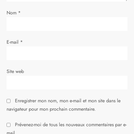
’
a
Nom
*
r
t
E-mail
*
i
c
Site web
l
e
Enregistrer mon nom, mon e-mail et mon site dans le
navigateur pour mon prochain commentaire.
Prévenez-moi de tous les nouveaux commentaires par e-
mail.