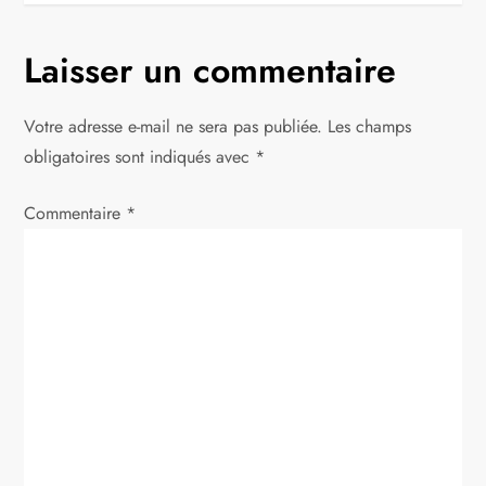
g
Laisser un commentaire
a
t
Votre adresse e-mail ne sera pas publiée.
Les champs
obligatoires sont indiqués avec
*
i
Commentaire
*
o
n
d
e
l