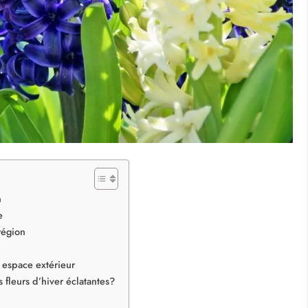
n
e
région
 espace extérieur
s fleurs d’hiver éclatantes?