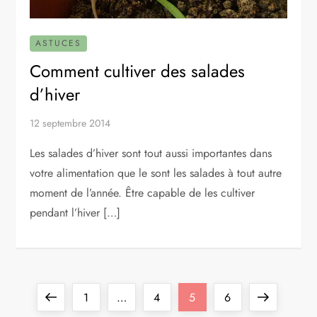
ASTUCES
Comment cultiver des salades
d’hiver
12 septembre 2014
Les salades d’hiver sont tout aussi importantes dans
votre alimentation que le sont les salades à tout autre
moment de l’année. Être capable de les cultiver
pendant l’hiver […]
P
Previous
Page
Page
Page
Page
Next
1
…
4
5
6